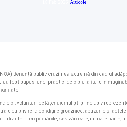
·
16 Feb 2026
·
Articole
 (NOA) denunță public cruzimea extremă din cadrul adăpo
re au fost supuși unor practici de o brutalitate inimagina
manitate.
malelor, voluntari, cetățeni, jurnaliști și inclusiv reprezen
ntrale cu privire la condițiile groaznice, abuzurile și acte
ontractelor cu primăriile, sesizări care, în mare parte, 