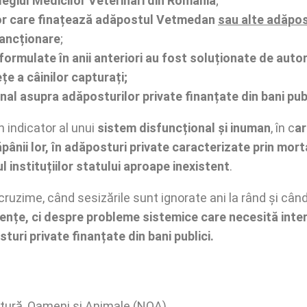
egiul Medicilor Veterinari din România
;
iilor care finațează adăpostul Vetmedan
sau alte adăpos
sancționare
;
 formulate în anii anteriori au fost soluționate de auto
țe a câinilor capturați;
nal asupra adăposturilor private finanțate din bani publ
n indicator al unui
sistem disfuncțional și inuman
, în c
ar
ăpânii lor, în adăposturi private caracterizate prin mort
ul instituțiilor statului aproape inexistent
.
ruzime, când sesizările sunt ignorate ani la rând și când
nțe, ci despre probleme sistemice care necesită interve
sturi private finanțate din bani publici.
atură, Oameni și Animale (NOA)