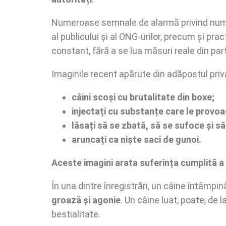
Numeroase semnale de alarmă privind numarul
al publicului și al ONG-urilor, precum și pra
constant, fără a se lua măsuri reale din par
Imaginile recent apărute din adăpostul pr
câini scoși cu brutalitate din boxe;
injectați cu substanțe care le provo
lăsați să se zbată, să se sufoce și să
aruncați ca niște saci de gunoi.
Aceste imagini arata suferința cumplită a 
În una dintre înregistrări, un câine întâmp
groază și agonie
. Un câine luat, poate, de l
bestialitate.