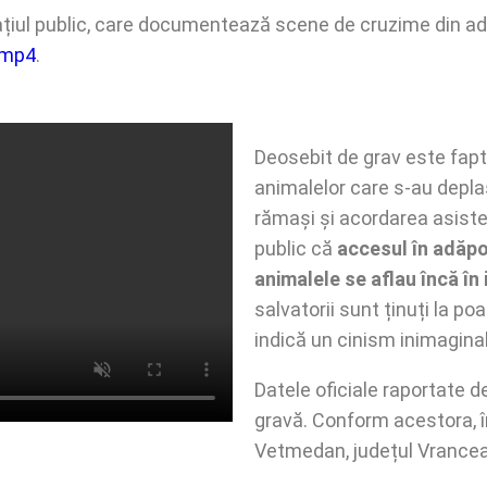
țiul public, care documentează scene de cruzime din ad
o.mp4
.
Deosebit de grav este faptu
animalelor care s-au deplas
rămași și acordarea asist
public că
accesul în adăpos
animalele se aflau încă în i
salvatorii sunt ținuți la poa
indică un cinism inimaginab
Datele oficiale raportate 
gravă. Conform acestora, î
Vetmedan, județul Vrancea,