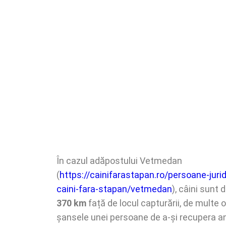
În cazul adăpostului Vetmedan
(
https://cainifarastapan.ro/persoane-juri
caini-fara-stapan/vetmedan
), câini sunt 
370 km
față de locul capturării, de multe o
șansele unei persoane de a-și recupera ani