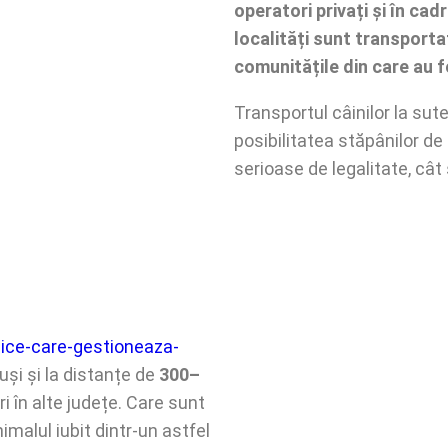
operatori privați și în cad
localități sunt transporta
comunitățile din care au f
Transportul câinilor la sut
posibilitatea stăpânilor de 
serioase de legalitate, cât
dice-care-gestioneaza-
duși și la distanțe de
300–
ri în alte județe. Care sunt
malul iubit dintr-un astfel