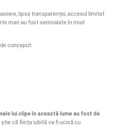
siere, lipsa transparenței, accesul limitat
foarte mari au fost semnalate în mod
 de conceput:
mele lui clipe în această lume au fost de
știe că ființa iubită va fi ucisă cu