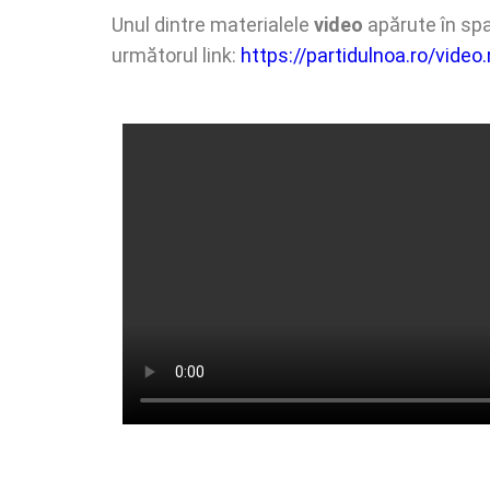
Unul dintre materialele
video
apărute în spa
următorul link:
https://partidulnoa.ro/vide