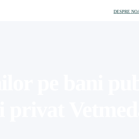
DESPRE NO
ilor pe bani pub
i privat Vetme