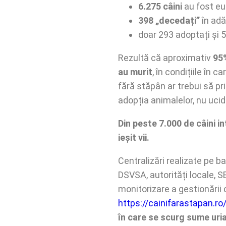
6.275 câini
au fost eu
398 „decedați”
în adă
doar 293 adoptați și 5
Rezultă că aproximativ
95%
au murit
, în condițiile în 
fără stăpân ar trebui să pr
adopția animalelor, nu uci
Din peste 7.000 de câini in
ieșit vii.
Centralizări realizate pe 
DSVSA, autorități locale, S
monitorizare a gestionării
https://cainifarastapan.ro
în care se scurg sume uria