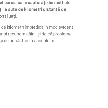
rul căruia câini capturați din multiple
ți la sute de kilometri distanță de
ost luați
.
e de kilometri împiedică în mod evident
a-și recupera câinii și ridică probleme
 și de bunăstare a animalelor.