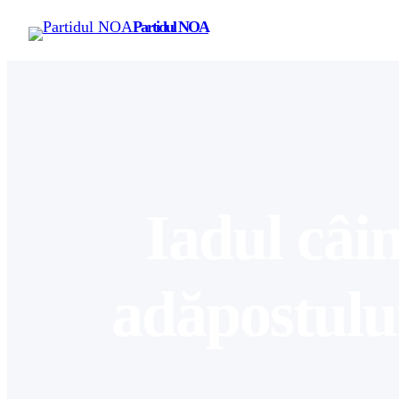
Partidul NOA
Iadul câin
adăpostulu