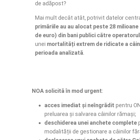
de adăpost?
Mai mult decât atât, potrivit datelor centr
primăriile au au alocat peste 28 milioane 
de euro) din bani publici către operator
unei
mortalități extrem de ridicate a câin
perioada analizată
.
NOA solicită în mod urgent
:
acces imediat și neîngrădit
pentru ONG
preluarea și salvarea câinilor rămași;
deschiderea unei anchete complete
p
modalității de gestionare a câinilor fă