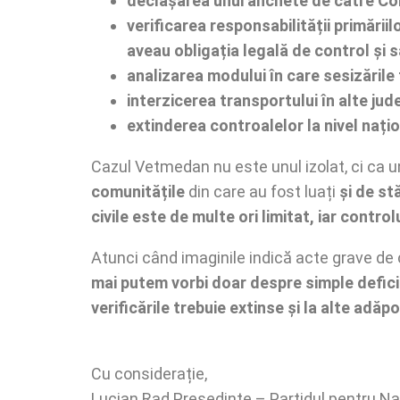
declașarea unui anchete de către Col
verificarea responsabilității primăr
aveau obligația legală de control și 
analizarea modului în care sesizările
interzicerea transportului în alte jude
extinderea controalelor la nivel națio
Cazul Vetmedan nu este unul izolat, ci ca u
comunitățile
din care au fost luați
și de st
civile este de multe ori limitat, iar control
Atunci când imaginile indică acte grave de c
mai putem vorbi doar despre simple deficie
verificările trebuie extinse și la alte adăpo
Cu considerație,
Lucian Rad Președinte – Partidul pentru N