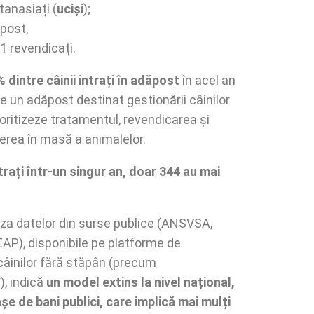
tanasiați (
uciși
);
post,
1 revendicați.
 dintre câinii intrați în adăpost
în acel an
care un adăpost destinat gestionării câinilor
ioritizeze tratamentul, revendicarea și
derea în masă a animalelor.
trați într-un singur an, doar 344 au mai
baza datelor din surse publice (ANSVSA,
EAP), disponibile pe platforme de
 câinilor fără stăpân (precum
/
), indică
un model extins la nivel național,
șe de bani publici, care implică mai mulți