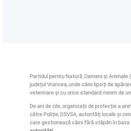
Partidul pentru Natură, Oameni și Animale
județul Vrancea, unde câini lipsiți de apăra
veterinare și cu orice standard minim de u
De ani de zile, organizații de protecție a ani
către Poliție, DSVSA, autorități locale și ce
care gestionează câini fără stăpân în baza c
autorități
.