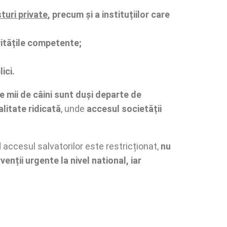
turi private
, precum și a instituțiilor care
ritățile competente;
ici.
e mii de câini sunt duși departe de
alitate ridicată
, unde
accesul societății
 accesul salvatorilor este restricționat,
nu
nții urgente la nivel national, iar