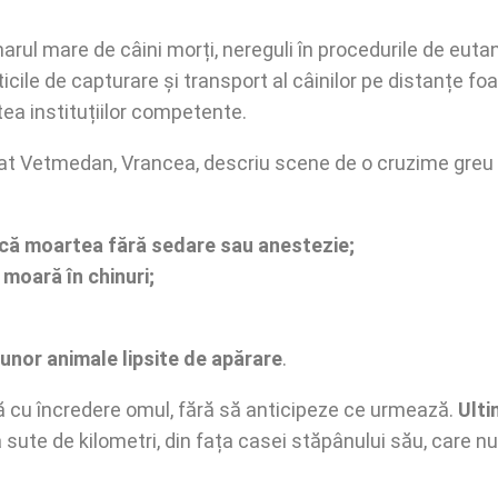
 mare de câini morți, nereguli în procedurile de eutana
cticile de capturare și transport al câinilor pe distanțe 
tea instituțiilor competente.
ivat Vetmedan, Vrancea, descriu scene de o cruzime greu
acă moartea fără sedare sau anestezie;
 moară în chinuri;
unor animale lipsite de apărare
.
ină cu încredere omul, fără să anticipeze ce urmează.
Ulti
a sute de kilometri, din fața casei stăpânului său, care nu 